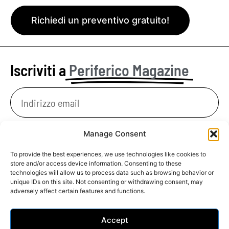
Richiedi un preventivo gratuito!
Iscriviti a
Periferico Magazine
Manage Consent
Invia
To provide the best experiences, we use technologies like cookies to
store and/or access device information. Consenting to these
technologies will allow us to process data such as browsing behavior or
unique IDs on this site. Not consenting or withdrawing consent, may
Periferico Studio © 2022 All rights Reserved
adversely affect certain features and functions.
Cookie & Privacy
by Madame Polare Atelier
Accept