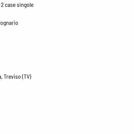
 2 case singole
fognario
a, Treviso (TV)