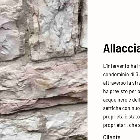
Allacci
L’intervento ha i
condominio di 3 
attraverso la str
ha previsto per o
acque nere e del
settiche con nuov
proprietà è stato
proprietari, che 
Cliente