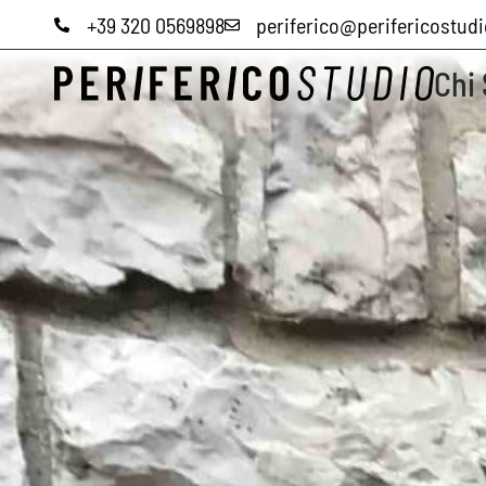
+39 320 0569898
periferico@perifericostud
Chi