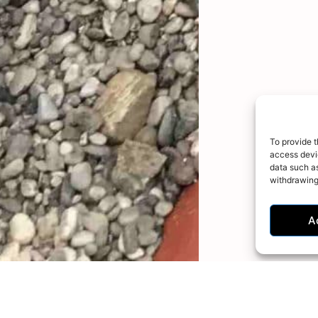
To provide t
access devic
data such as
withdrawing
A