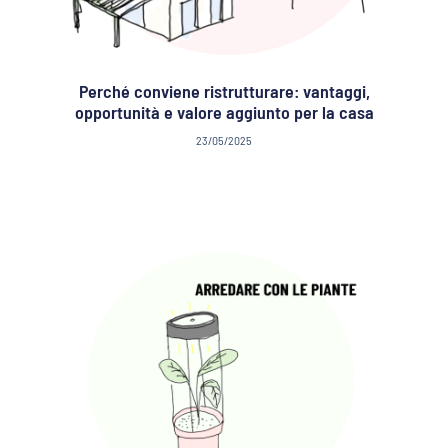
Perché conviene ristrutturare: vantaggi,
opportunità e valore aggiunto per la casa
23/05/2025