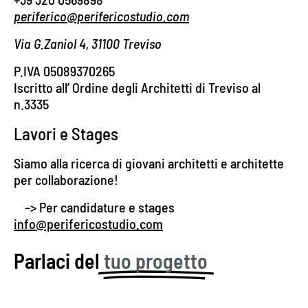
periferico@perifericostudio.com
Via G.Zaniol 4, 31100 Treviso
P.IVA 05089370265
Iscritto all’ Ordine degli Architetti di Treviso al
n.3335
Lavori e Stages
Siamo alla ricerca di giovani architetti e architette
per collaborazione!
–> Per candidature e stages
info@perifericostudio.com
Parlaci del
tuo progetto