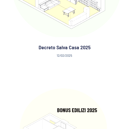
Decreto Salva Casa 2025
12/02/2025