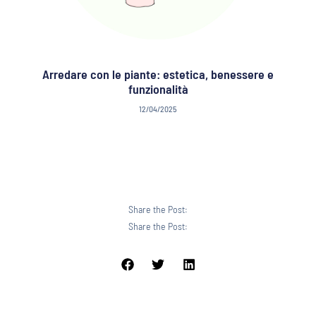
Arredare con le piante: estetica, benessere e
funzionalità
12/04/2025
Share the Post:
Share the Post: